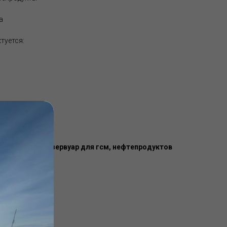
а
туется:
ктеристики резервуар для гсм, нефтепродуктов
 отсека)
х. отсека)