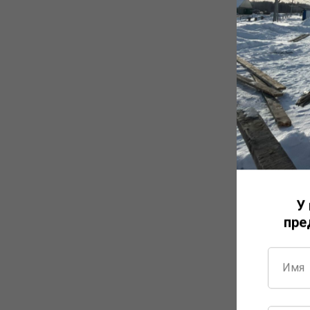
У
пре