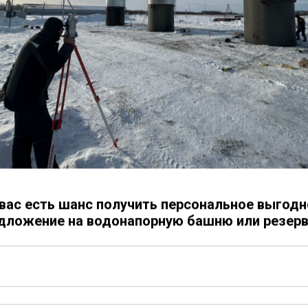
Длина, мм: 10500
Рабочее давление, Мпа: до 0,0
Конструктивное исполнение: 
многосекционный
Тип днища: плоское / коничес
Диаметр люка-лаза: Ду600 / Ду
Ложементы, шт: 5
Рым строповочный, шт: 4
Максимальный уровень налива
Тип внутреннего покрытия: гр
покрытий
Тип внешнего покрытия: грунт
покрытий
Под хранение каких веществ п
 вас есть шанс получить персональное выгодн
совместимое с конкретной ср
дложение на водонапорную башню или резерв
Площадь покраски, м2: 161,82
Площадь под теплоизоляцию, 
Утепление: Мин. Вата/пеноиз
Обогрев: погружной нагревате
электрообогрев
Марка стали: Ст3/ 09Г2С