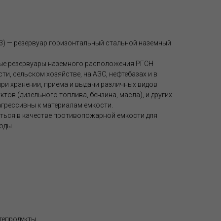
м3) — резервуар горизонтальный стальной наземный
ые резервуары наземного расположения РГСН
, сельском хозяйстве, на АЗС, нефтебазах и в
при хранении, приема и выдачи различных видов
тов (дизельного топлива, бензина, масла), и других
агрессивны к материалам емкости.
аться в качестве противопожарной емкости для
оды.
фтепродукты