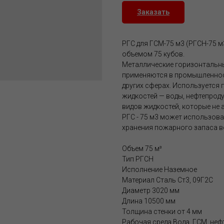
Заказать
РГС для ГСМ-75 м3 (РГСН-75 
объемом 75 кубов.
Металлические горизонтальн
применяются в промышленности
других сферах. Используется 
жидкостей — воды, нефтепродук
видов жидкостей, которые не 
РГС - 75 м3 может использов
хранения пожарного запаса в
Объем 75 м³
Тип РГСН
Исполнение Наземное
Материал Сталь Ст3, 09Г2С
Диаметр 3020 мм
Длина 10500 мм
Толщина стенки от 4 мм
Рабочая среда Вода, ГСМ, не