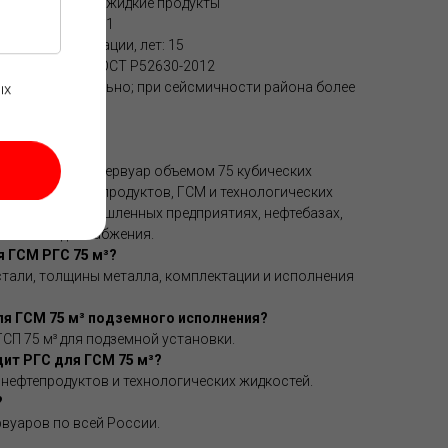
одукты / прочие жидкие продукты
зии, мм/год: 0,1
ьной эксплуатации, лет: 15
 17032-2022 / ГОСТ Р52630-2012
аллов включительно; при сейсмичности района более
ых
ный расчет.
 РГС 75 м³?
ый стальной резервуар объемом 75 кубических
хранения нефтепродуктов, ГСМ и технологических
зуется на промышленных предприятиях, нефтебазах,
ъектах водоснабжения.
я ГСМ РГС 75 м³?
стали, толщины металла, комплектации и исполнения
ля ГСМ 75 м³ подземного исполнения?
СП 75 м³ для подземной установки.
ит РГС для ГСМ 75 м³?
 нефтепродуктов и технологических жидкостей.
?
рвуаров по всей России.