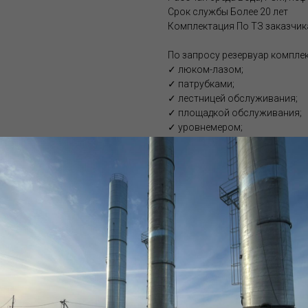
Срок службы Более 20 лет
Комплектация По ТЗ заказчик
По запросу резервуар комплек
✓ люком-лазом;
✓ патрубками;
✓ лестницей обслуживания;
✓ площадкой обслуживания;
✓ уровнемером;
✓ дыхательным клапаном;
✓ теплоизоляцией;
✓ системой подогрева.
Подробные технические хара
РГС 75 м3:
Номинальный объем, м³: 75
Фактический объем, м3: 75,21
Толщина стенки, мм: от 4
Масса, кг: 6720 (без учета тех.
Диаметр, мм: 3020
Высота, мм: 3120 (без учета те