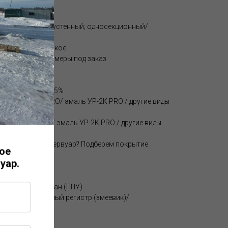
7
одностенный/двустенный; односекционный/
кое / эллиптическое
800 и другие размеры под заказ
 продукта: 90-95%
унт Уни Эпокс PRO/ эмаль УР-2К PRO / другие виды
 Уни Эпокс PRO / эмаль УР-2К PRO / другие виды
редназначен резервуар? Подберем покрытие
ое
едой.
уар.
м2: 106
ол/пенополиуретан (ППУ)
ль (ТЭН) / трубный регистр (змеевик)/