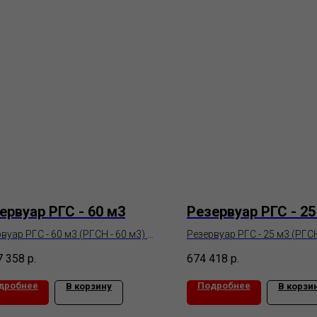
ервуар РГС - 60 м3
Резервуар РГС - 25
вуар РГС - 60 м3 (РГСН - 60 м3) —
Резервуар РГС - 25 м3 (РГСН
рвуар горизонтальный стальной
резервуар горизонтальный
7 358
р.
674 418
р.
мный объемом 60 кубов.
наземный объемом 25 кубо
дробнее
Подробнее
В корзину
В корзи