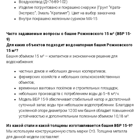
Воздухоотвод (Д=76-89-102)
Изделие погрунтовано и покрашено снаружи (Грунт "Крата-
Экспресс"; Эмаль "Кратамет"). Цвет на выбор заказчика
Внутри покрашено железным суриком МА-15
Часто задаваемые вопросы о башне Рожновского 15 м³ (ВБР 15-
9)
Для каких объектов подходит водонапорная башня Рожновского
15 м³?
Башня объёмом 15 м³ — компактное и экономичное решение для
водоснабжения:
частных домов и небольших дачных кооперативов;
фермерских хозяйств и небольших сельскохозяйственных
объектов;
временных вахтовых посёлков и строительных площадок;
небольших производств с потреблением воды до 5–8 м³/ч.
Модель ВБР 15-9 обеспечивает стабильный напор и достаточный
суточный запас воды при небольшом водопотреблении. Благодаря
усиленной опоре диаметром 1200 мм башня обладает повышенной
устойчивостью и дополнительным полезным объемом 10,18 м³.
Из какой стали и какой толщины изготавливается башня ВБР 15-9?
Мы используем конструкционную сталь марки Ст3. Толщина металла
для данной модели составляет: