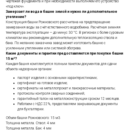
чертежей фундамента и при необходимости выполняем его устройство
«под ключ».
Замерзает ли вода в башне зимой и нужно ли дополнительное
утепление?
Конструкция башни Рожновского рассчитана на предотвращение
замерзания воды за счёт естественного водообмена. Расчётная зимняя
температура эксплуатации — до минус 30 °С. В регионах с более суровым
климатом мы рекомендуем дополнительную теплоизоляцию ствола и
бака. По желанию заказчика завод может изготовить башню с
усиленным утеплением или системой обогрева.
Какие документы и гарантии предоставляются при покупке башни
15 м³?
Каждая башня комплектуется полным пакетом документов для сдачи
объекта надзорным органам:
паспорт изделия с основными характеристиками;
сертификат на готовое изделие;
сертификаты на металлопрокат и лакокрасочные материалы;
протоколы контроля сварных соединений;
гарантийный талон на металлоконструкции сроком 12 месяцев.
Работаем с НДС 22%, предоставляем закрывающие документы
для бухгалтерии.
Объем башни Рожновского: 15 м3
Толщина металла. Ствол: 4 мм
Толщина металла. Бак: 4 мм