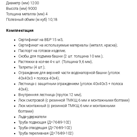
Диаметр (мм) 1200
Высота (мм) 9000
Толщина металла (мм) 4
Полезный объем (м.куб) 10,18
Комплектация
Сертификат на ВБР 15 м3;
Сертификат на используемые материалы (металл; краска);
Паспорт на готовое изделие;
Скобы для подъема башни (2 шт. толщина 10 мм.);
Растяжки в кол-ве 4-х шт. (Толщина 9,6 мм);
Талрепы (4 шт.);
Ограждение для верхней части водонапорной башни (уголок
40х40х3 + полоса 40х4);
Лестница с защитным ограждением (уголок 40х40х3 + полоса
40х4);
Внутренняя лестница (пруток 12 мм);
Люк смотровой (с резинкой ТМКЩ 6 мм и монтажными болтами)
Люк монтажный (с резинкой ТМКЩ 6 мм и монтажными
болтами)
Льда-удержатели
Труба подающая (Д=76-89-102)
Труба отводящая (Д=76-89-102)
Труба переливная (Д=76-89-102)