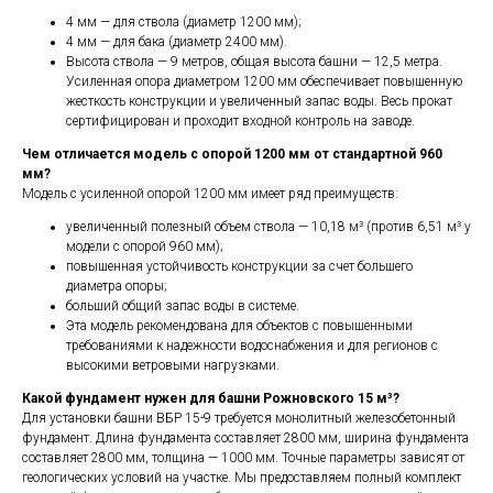
4 мм — для ствола (диаметр 1200 мм);
4 мм — для бака (диаметр 2400 мм).
Высота ствола — 9 метров, общая высота башни — 12,5 метра.
Усиленная опора диаметром 1200 мм обеспечивает повышенную
жесткость конструкции и увеличенный запас воды. Весь прокат
сертифицирован и проходит входной контроль на заводе.
Чем отличается модель с опорой 1200 мм от стандартной 960
мм?
Модель с усиленной опорой 1200 мм имеет ряд преимуществ:
увеличенный полезный объем ствола — 10,18 м³ (против 6,51 м³ у
модели с опорой 960 мм);
повышенная устойчивость конструкции за счет большего
диаметра опоры;
больший общий запас воды в системе.
Эта модель рекомендована для объектов с повышенными
требованиями к надежности водоснабжения и для регионов с
высокими ветровыми нагрузками.
Какой фундамент нужен для башни Рожновского 15 м³?
Для установки башни ВБР 15-9 требуется монолитный железобетонный
фундамент. Длина фундамента составляет 2800 мм, ширина фундамента
составляет 2800 мм, толщина — 1000 мм. Точные параметры зависят от
геологических условий на участке. Мы предоставляем полный комплект