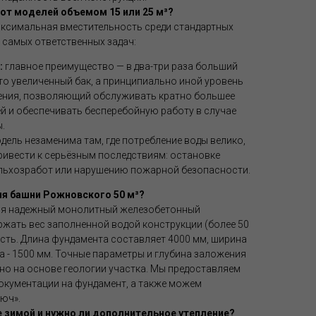
³ от моделей объемом 15 или 25 м³?
аксимальная вместительность среди стандартных
 самых ответственных задач:
:
главное преимущество — в два-три раза больший
сто увеличенный бак, а принципиально иной уровень
ния, позволяющий обслуживать кратно большее
й и обеспечивать бесперебойную работу в случае
.
дель незаменима там, где потребление воды велико,
привести к серьёзным последствиям: остановке
ельхозработ или нарушению пожарной безопасности.
ля башни Рожновского 50 м³?
тся надежный монолитный железобетонный
ржать вес заполненной водой конструкции (более 50
ость. Длина фундамента составляет 4000 мм, ширина
а - 1500 мм. Точные параметры и глубина заложения
о на основе геологии участка. Мы предоставляем
окументации на фундамент, а также можем
юч».
не зимой и нужно ли дополнительное утепление?