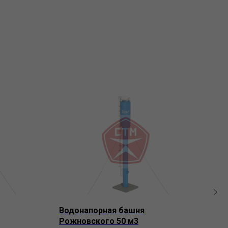
Водонапорная башня
Вод
Рожновского 50 м3
Рож