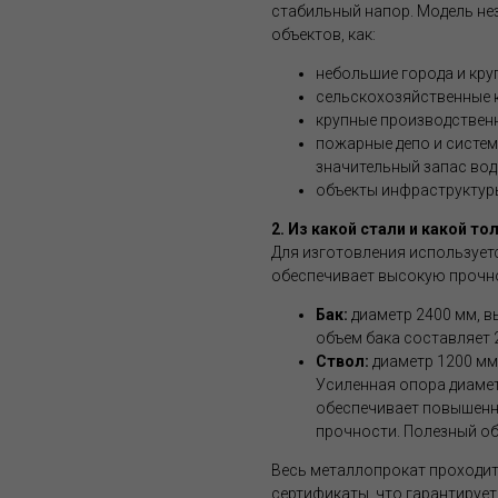
стабильный напор. Модель не
объектов, как:
небольшие города и круп
сельскохозяйственные 
крупные производствен
пожарные депо и систе
значительный запас вод
объекты инфраструктур
2. Из какой стали и какой т
Для изготовления использует
обеспечивает высокую прочно
Бак:
диаметр 2400 мм, в
объем бака составляет 2
Ствол:
диаметр 1200 мм
Усиленная опора диаме
обеспечивает повышенн
прочности. Полезный объ
Весь металлопрокат проходит
сертификаты, что гарантирует