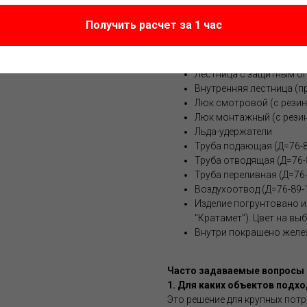
Скобы для подъема башни
Растяжки в кол-ве 4-х шт
Получить расчет за 1 час
Талрепы (4 шт.);
Ограждение для верхней
полоса 40х4);
Лестница с защитным ог
Внутренняя лестница (пр
Люк смотровой (с рези
Люк монтажный (с рези
Льда-удержатели
Труба подающая (Д=76-8
Труба отводящая (Д=76-
Труба переливная (Д=76
Воздухоотвод (Д=76-89-
Изделие погрунтовано и
"Кратамет"). Цвет на вы
Внутри покрашено желе
Часто задаваемые вопросы о
1. Для каких объектов подх
Это решение для крупных потр