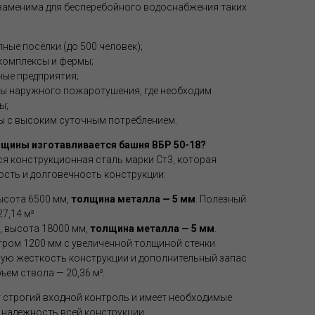
заменима для бесперебойного водоснабжения таких
ные посёлки (до 500 человек);
комплексы и фермы;
ные предприятия;
мы наружного пожаротушения, где необходим
ы;
ы с высоким суточным потреблением.
олщины изготавливается башня ВБР 50-18?
ся конструкционная сталь марки Ст3, которая
сть и долговечность конструкции:
ысота 6500 мм,
толщина металла — 5 мм
. Полезный
7,14 м³.
, высота 18000 мм,
толщина металла — 5 мм
.
тром 1200 мм с увеличенной толщиной стенки
ую жесткость конструкции и дополнительный запас
ем ствола — 20,36 м³.
 строгий входной контроль и имеет необходимые
 надежность всей конструкции.