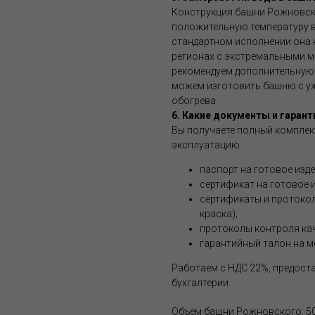
Конструкция башни Рожновск
положительную температуру в
стандартном исполнении она н
регионах с экстремальными м
рекомендуем дополнительную 
можем изготовить башню с уж
обогрева.
6. Какие документы и гарант
Вы получаете полный комплек
эксплуатацию:
паспорт на готовое изд
сертификат на готовое и
сертификаты и протоко
краска);
протоколы контроля кач
гарантийный талон на м
Работаем с НДС 22%, предост
бухгалтерии.
Объем башни Рожновского: 5