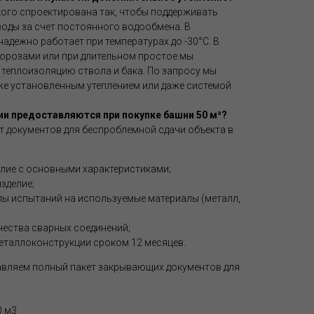
ого спроектирована так, чтобы поддерживать
оды за счет постоянного водообмена. В
адежно работает при температурах до -30°C. В
орозами или при длительном простое мы
теплоизоляцию ствола и бака. По запросу мы
е установленным утеплением или даже системой
ии предоставляются при покупке башни 50 м³?
т документов для беспроблемной сдачи объекта в
елие с основными характеристиками;
зделие;
лы испытаний на используемые материалы (металл,
ества сварных соединений;
еталлоконструкции сроком 12 месяцев.
авляем полный пакет закрывающих документов для
0 м3