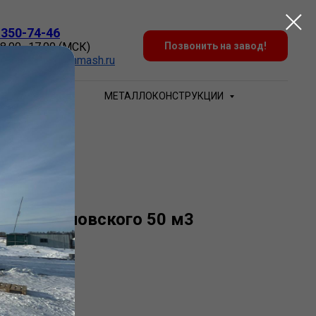
 350-74-46
 8.00–17.00 (МСК)
Позвонить на завод!
:
Zakaz@sovtehmash.ru
БЕЧАЙКИ
МЕТАЛЛОКОНСТРУКЦИИ
шня Рожновского 50 м3