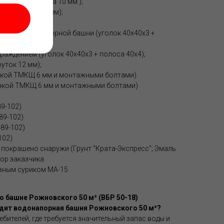
 (2 шт. толщина 10 мм.);
. (Толщина 9,6 мм);
 части водонапорной башни (уголок 40х40х3 +
раждением (уголок 40х40х3 + полоса 40х4);
уток 12 мм);
нкой ТМКЩ 6 мм и монтажными болтами)
нкой ТМКЩ 6 мм и монтажными болтами)
9-102)
89-102)
-89-102)
102)
 покрашено снаружи (Грунт "Крата-Экспресс"; Эмаль
бор заказчика
зным суриком МА-15
 башне Рожновского 50 м³ (ВБР 50-18)
одит водонапорная башня Рожновского 50 м³?
ебителей, где требуется значительный запас воды и