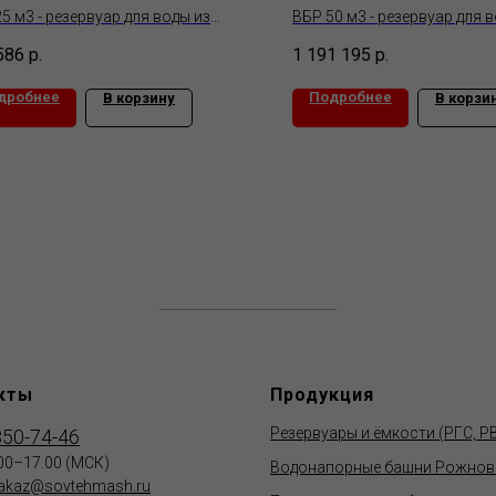
5 м3 - резервуар для воды из
ВБР 50 м3 - резервуар для 
лла толщиной ствола 4,5,6 мм и
металла толщиной ствола 5
586
р.
1 191 195
р.
4 мм с габаритами
5 мм с габаритами 2400х1
х1200х20000 (мм).
(мм).
дробнее
Подробнее
В корзину
В корзи
мость с НДС
Стоимость с НДС
кты
Продукция
Резервуары и ёмкости (РГС, Р
350-74-46
.00–17.00 (МСК)
Водонапорные башни Рожнов
akaz@sovtehmash.ru