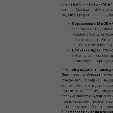
3. В чем отличие башни 50 м
Башня объемом 50 м³ — это м
моделей, предназначенная для
В сравнении с 15 и 25 м³
запас воды. Это не про
надежности водоснабже
количество потребителе
перебоев с подачей воды
Для каких задач:
эта мо
а её отсутствие может 
производства, срыву с
4. Какой фундамент нужен д
Для установки башни требуе
фундамент. Его задача — выде
тонн) и обеспечить устойчив
фундамента - 4000 мм, толщин
рассчитываются индивидуальн
полный комплект проектной д
выполнить все работы «под кл
5. Замерзает ли вода в баш