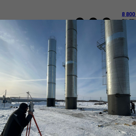
8 800
пн-пт:
e-mail
НАПОРНЫЕ БАШНИ РОЖНОВСКОГО
ТРУБЫ
О
ВАКАНСИИ
КОНТАКТЫ
Водонапорная ба
Башня Рожновского по ТУ
SKU:
014
1 302 779
р.