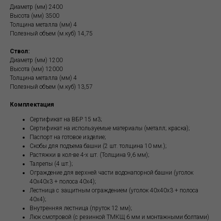
Диаметр (мм) 2400
Высота (мм) 3500
Толщина металла (мм) 4
Полезный объем (м.куб) 14,75
Ствол:
Диаметр (мм) 1200
Высота (мм) 12000
Толщина металла (мм) 4
Полезный объем (м.куб) 13,57
Комплектация
Сертификат на ВБР 15 м3;
Сертификат на используемые материалы (металл; краска);
Паспорт на готовое изделие;
Скобы для подъема башни (2 шт. толщина 10 мм.);
Растяжки в кол-ве 4-х шт. (Толщина 9,6 мм);
Талрепы (4 шт.);
Ограждение для верхней части водонапорной башни (уголок
40х40х3 + полоса 40х4);
Лестница с защитным ограждением (уголок 40х40х3 + полоса
40х4);
Внутренняя лестница (пруток 12 мм);
Люк смотровой (с резинкой ТМКЩ 6 мм и монтажными болтами)