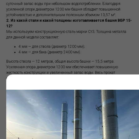
суточный запас воды при небольшом водопотреблении. Благодаря
усиленной опоре диаметром 1200 мм башня обладает повышенной
устойчивостью и дополнительным полезным объемом 13,57 м³.
2. Из какой стали и какой толщины изготавливается башня ВБР 15-
12?
Мы используем конструкционную сталь марки Ст3. Толщина металла
для данной модели составляет:
4 мм — для ствола (диаметр 1200 мм);
4 мм — для бака (диаметр 2400 мм).
Высота ствола — 12 метров, общая высота башни — 15,5 метра.
Усиленная опора диаметром 1200 мм обеспечивает повышенную
жесткость конструкции и увеличенный запас воды. Весь прокат
сертифицирован и проходит входной контроль на заводе.
3. В чем преимущества усиленной опоры 1200 мм перед
стандартной?
Модель с усиленной опорой 1200 мм обладает рядом преимуществ:
увеличенный полезный объем ствола — 13,57 м³ (против 6,51 м³ у
модели с опорой 960 мм);
повышенная устойчивость конструкции за счет большего
диаметра опоры;
больший общий запас воды в системе.
Эта модель рекомендована для объектов с повышенными требованиями к