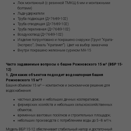
Люк монтажный (с резинкой ТМКЩ 6 мм и монтажными
болтами)
Льда-удержатели
Труба подающая (Д=76-89-102)
Труба отводящая (Д=76-89-102)
Труба переливная (Д=76-89-102)
Воздухоотвод (Д=76-89-102)
Изделие погрунтовано и покрашено снаружи (Грунт "Крата-
Экспресс"; Эмаль "Кратамет"). Цвет на выбор заказчика
Внутри покрашено железным суриком МА-15
Часто задаваемые вопросы о башне Рожновского 15 м³ (ВБР 15-
12)
1. Для каких объектов подходит водонапорная башня
Рожновского 15 м³?
Башня объёмом 15 м³ — компактное и экономичное решение для
водоснабжения:
частных домов и небольших дачных кооперативов;
фермерских хозяйств и небольших сельскохозяйственных
объектов;
временных вахтовых посёлков и строительных площадок;
небольших производств с потреблением воды до 5–8 м³/ч.
Модель ВБР 15-12 обеспечивает стабильный напор и достаточный