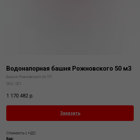
Водонапорная башня Рожновского 50 м3
Башня Рожновского по ТП
SKU:
021
1 170 482
р.
Заказать
Стоимость с НДС
Бак: