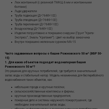
Люк монтажный (с резинкой ТМКЩ 6 мм и монтажными
болтами)
Льда-удержатели
Труба подающая (Д=76-89-102)
Труба отводящая (Д=76-89-102)
Труба переливная (Д=76-89-102)
Воздухоотвод (Д=76-89-102)
Изделие погрунтовано и покрашено снаружи (Грунт "Крата-
Экспресс"; Эмаль "Кратамет"). Цвет на выбор заказчика
Внутри покрашено железным суриком МА-15
Часто задаваемые вопросы о башне Рожновского 50 м³ (ВБР 50-
15)
1. Для каких объектов подходит водонапорная башня
Рожновского 50 м³?
Это решение для крупных потребителей, где требуется значительный
запас воды и стабильный напор. Модель незаменима для бесперебойного
водоснабжения таких объектов, как:
небольшие города и крупные посёлки;
сельскохозяйственные комплексы и фермы;
крупные производственные предприятия;
пожарные депо и системы наружного пожаротушения, где
необходим значительный запас воды;
объекты инфраструктуры с высоким суточным потреблением.