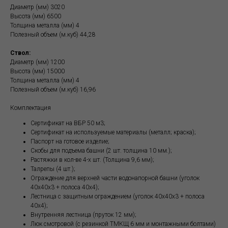
Диаметр (мм) 3020
Высота (мм) 6500
Толщина металла (мм) 4
Полезный объем (м.куб) 44,28
Ствол:
Диаметр (мм) 1200
Высота (мм) 15000
Толщина металла (мм) 4
Полезный объем (м.куб) 16,96
Комплектация
Сертификат на ВБР 50 м3;
Сертификат на используемые материалы (металл; краска);
Паспорт на готовое изделие;
Скобы для подъема башни (2 шт. толщина 10 мм.);
Растяжки в кол-ве 4-х шт. (Толщина 9,6 мм);
Талрепы (4 шт.);
Ограждение для верхней части водонапорной башни (уголок
40х40х3 + полоса 40х4);
Лестница с защитным ограждением (уголок 40х40х3 + полоса
40х4);
Внутренняя лестница (пруток 12 мм);
Люк смотровой (с резинкой ТМКЩ 6 мм и монтажными болтами)