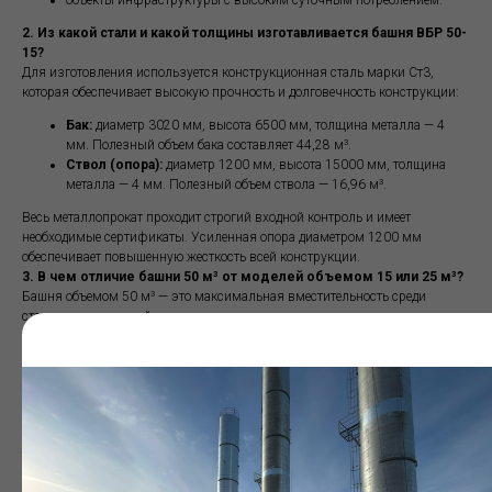
2. Из какой стали и какой толщины изготавливается башня ВБР 50-
15?
Для изготовления используется конструкционная сталь марки Ст3,
которая обеспечивает высокую прочность и долговечность конструкции:
Бак:
диаметр 3020 мм, высота 6500 мм, толщина металла — 4
мм. Полезный объем бака составляет 44,28 м³.
Ствол (опора):
диаметр 1200 мм, высота 15000 мм, толщина
металла — 4 мм. Полезный объем ствола — 16,96 м³.
Весь металлопрокат проходит строгий входной контроль и имеет
необходимые сертификаты. Усиленная опора диаметром 1200 мм
обеспечивает повышенную жесткость всей конструкции.
3. В чем отличие башни 50 м³ от моделей объемом 15 или 25 м³?
Башня объемом 50 м³ — это максимальная вместительность среди
стандартных моделей, предназначенная для самых ответственных задач:
В сравнении с 15 и 25 м³:
главное преимущество — в два-три
раза больший запас воды. Это не просто увеличенный бак, а
принципиально иной уровень надежности водоснабжения,
позволяющий обслуживать кратно большее количество
потребителей и обеспечивать бесперебойную работу в случае
перебоев с подачей воды.
Для каких задач:
эта модель незаменима там, где потребление
воды велико, а её отсутствие может привести к серьёзным