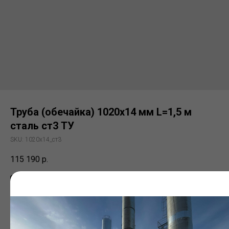
Труба (обечайка) 1020х14 мм L=1,5 м
сталь ст3 ТУ
SKU:
1020х14_ст3
115 190
р.
Заказать
Электросварная труба (ЭСВ)