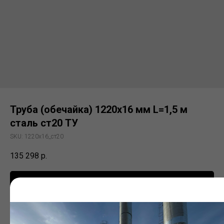
Труба (обечайка) 1220х16 мм L=1,5 м
сталь ст20 ТУ
SKU:
1220х16_ст20
135 298
р.
Заказать
Электросварная труба (ЭСВ)