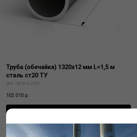
Труба (обечайка) 1320х12 мм L=1,5 м
сталь ст20 ТУ
SKU:
1320х12_ст20
102 010
р.
Заказать
Электросварная труба (ЭСВ)