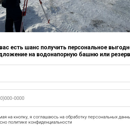
Заказать
Электросварная труба (ЭСВ)
Диаметр трубы - 1520 мм
Толщина металла - 16 мм
Сталь - ст3
 вас есть шанс получить персональное выгодн
Длина - 1,5 м
дложение на водонапорную башню или резерв
Труба изготавливается из нов
Труба (обечайка) состоит из о
ая на кнопку, я соглашаюсь на обработку персональных данн
сно политике конфиденциальности