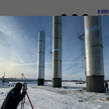
8 800
пн-пт:
e-mail
НАПОРНЫЕ БАШНИ РОЖНОВСКОГО
ТРУБЫ
О
ВАКАНСИИ
КОНТАКТЫ
Труба (обечайка)
ТУ
SKU:
1520х16_ст3
132 962
р.