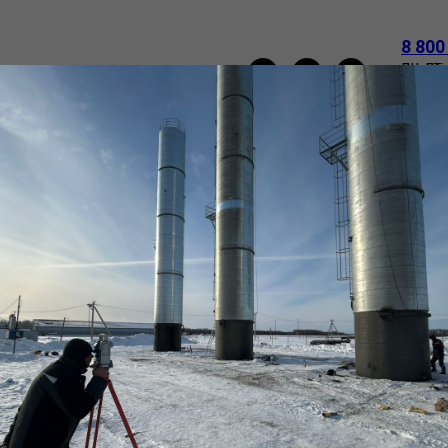
8 800
пн-пт:
e-mail
НАПОРНЫЕ БАШНИ РОЖНОВСКОГО
ТРУБЫ
О
ВАКАНСИИ
КОНТАКТЫ
Труба (обечайка)
09г2с ТУ
SKU:
1820х16_09г2с
135 298
р.