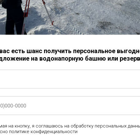
Заказать
Электросварная труба (ЭСВ)
Диаметр трубы - 1820 мм
Толщина металла - 16 мм
Сталь - 09г2с
 вас есть шанс получить персональное выгодн
Длина - 1,5 м
дложение на водонапорную башню или резерв
Труба изготавливается из нов
Труба (обечайка) состоит из о
ая на кнопку, я соглашаюсь на обработку персональных данн
сно политике конфиденциальности