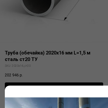
Труба (обечайка) 2020х16 мм L=1,5 м
сталь ст20 ТУ
SKU:
2020х16_ст20
202 946
р.
Заказать
Электросварная труба (ЭСВ)