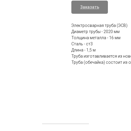
Заказать
Электросварная труба (ЭСВ)
Диаметр трубы - 2020 мм
Толщина металла - 16 мм
Сталь - ст3
Длина - 1,5 м
Труба изготавливается из нов
Труба (обечайка) состоит из о
У вас есть шанс получить персональное выгодное
редложение на водонапорную башню или резервуа