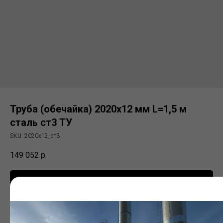
Труба (обечайка) 2020х12 мм L=1,5 м
сталь ст3 ТУ
SKU:
2020х12_ст3
149 052
р.
Заказать
Электросварная труба (ЭСВ)