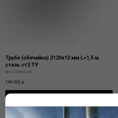
Труба (обечайка) 2120х12 мм L=1,5 м
сталь ст3 ТУ
SKU:
2120х12_ст3
149 052
р.
Заказать
Электросварная труба (ЭСВ)