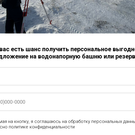
Заказать
Электросварная труба (ЭСВ)
Диаметр трубы - 2120 мм
Толщина металла - 16 мм
Сталь - ст20
 вас есть шанс получить персональное выгодн
Длина - 1,5 м
дложение на водонапорную башню или резерв
Труба изготавливается из нов
Труба (обечайка) состоит из о
ая на кнопку, я соглашаюсь на обработку персональных данн
сно политике конфиденциальности