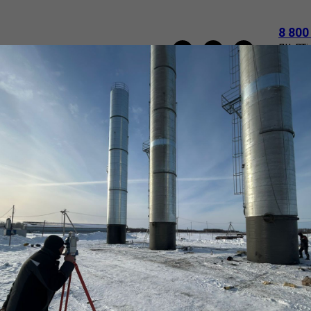
8 800
пн-пт:
e-mail
НАПОРНЫЕ БАШНИ РОЖНОВСКОГО
ТРУБЫ
О
ВАКАНСИИ
КОНТАКТЫ
Труба (обечайка)
ст20 ТУ
SKU:
2120х16_ст20
202 946
р.