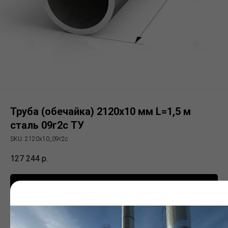
Труба (обечайка) 2120х10 мм L=1,5 м
сталь 09г2с ТУ
SKU:
2120х10_09г2с
127 244
р.
Заказать
Электросварная труба (ЭСВ)