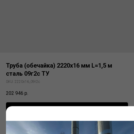
Труба (обечайка) 2220х16 мм L=1,5 м
сталь 09г2с ТУ
SKU:
2220х16_09г2с
202 946
р.
Заказать
Электросварная труба (ЭСВ)