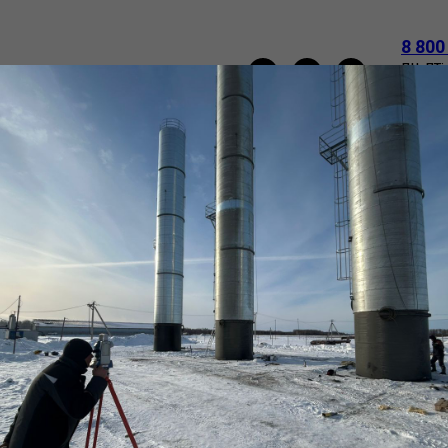
8 800
пн-пт:
e-mail
НАПОРНЫЕ БАШНИ РОЖНОВСКОГО
ТРУБЫ
О
ВАКАНСИИ
КОНТАКТЫ
Труба (обечайка)
ТУ
SKU:
2220х14_ст3
172 785
р.