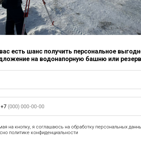
Заказать
Электросварная труба (ЭСВ)
Диаметр трубы - 2220 мм
Толщина металла - 14 мм
Сталь - ст3
 вас есть шанс получить персональное выгодн
Длина - 1,5 м
дложение на водонапорную башню или резерв
Труба изготавливается из нов
Труба (обечайка) состоит из о
+7
ая на кнопку, я соглашаюсь на обработку персональных данн
сно политике конфиденциальности