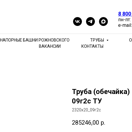
8 800
пн-пт:
e-mail
НАПОРНЫЕ БАШНИ РОЖНОВСКОГО
ТРУБЫ
О
ВАКАНСИИ
КОНТАКТЫ
Труба (обечайка)
09г2с ТУ
2320х20_09г2с
285246,00
р.