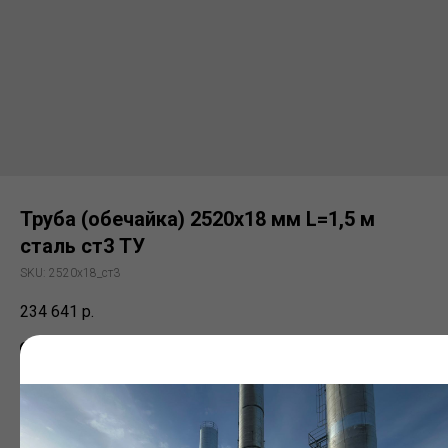
Труба (обечайка) 2520х18 мм L=1,5 м
сталь ст3 ТУ
SKU:
2520х18_ст3
234 641
р.
Заказать
Электросварная труба (ЭСВ)