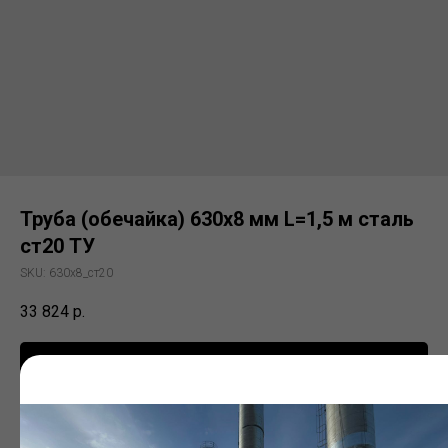
Труба (обечайка) 630х8 мм L=1,5 м сталь
ст20 ТУ
SKU:
630х8_ст20
33 824
р.
Заказать
Электросварная труба (ЭСВ)