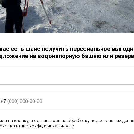
Заказать
Электросварная труба (ЭСВ)
Диаметр трубы - 720 мм
Толщина металла - 10 мм
Сталь - ст3
 вас есть шанс получить персональное выгодн
Длина - 1,5 м
дложение на водонапорную башню или резерв
Труба изготавливается из нов
Труба (обечайка) состоит из о
+7
ая на кнопку, я соглашаюсь на обработку персональных данн
сно политике конфиденциальности