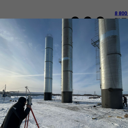
8 800
пн-пт:
e-mail
НАПОРНЫЕ БАШНИ РОЖНОВСКОГО
ТРУБЫ
О
ВАКАНСИИ
КОНТАКТЫ
Труба (обечайка)
ТУ
SKU:
720х10_ст3
41 316
р.