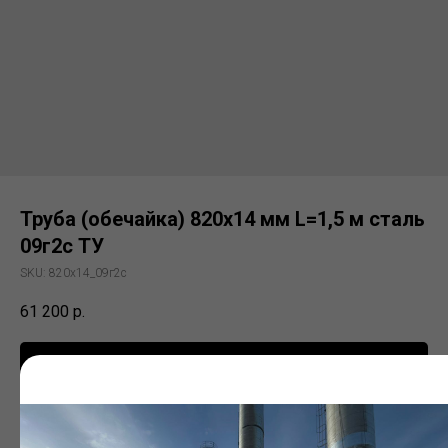
Труба (обечайка) 820х14 мм L=1,5 м сталь
09г2с ТУ
SKU:
820х14_09г2с
61 200
р.
Заказать
Электросварная труба (ЭСВ)