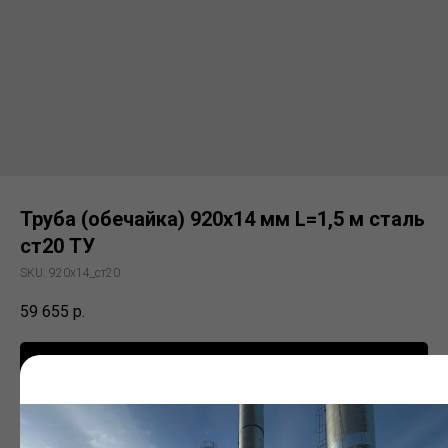
Труба (обечайка) 920х14 мм L=1,5 м сталь
ст20 ТУ
SKU:
920х14_ст20
59 655
р.
Заказать
Электросварная труба (ЭСВ)