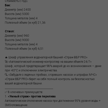
Стоимость с НДС
Бак:
Диаметр (мм) 2400
Высота (мм) 5000
Толщина металла (мм) 4
Полезный объем (м.куб) 21,36
Ствол:
Диаметр (мм) 960
Высота (мм) 9000
Толщина металла (мм) 4
Полезный объем (м.куб) 6,51
🔥 Шкаф управления водонапорной башней «Страж-ВБР PRO»
🚀 «Автоматический инженер-контроллер на вашем объекте 24/7»
Шкаф, который предотвращает 98% аварий до их возникновения — даже
при -40°C и отключении электричества.
🔍 «Забудьте о ледяных пробках, сгоревших насосах и штрафах МЧС»
«Страж-ВБР PRO» берет на себя полный контроль за безопасностью
вашей водонапорной башни.
________________________________________
✅ 8 ключевых преимуществ:
1.
«Умный страж» против перелива
Автоматическое отключение насоса при достижении 95% уровня воды +
SMS-оповещение.