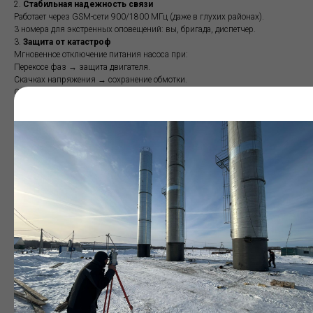
2.
Стабильная надежность связи
Работает через GSM-сети 900/1800 МГц (даже в глухих районах).
3 номера для экстренных оповещений: вы, бригада, диспетчер.
3.
Защита от катастроф
Мгновенное отключение питания насоса при:
Перекосе фаз → защита двигателя.
Скачках напряжения → сохранение обмотки.
Отсутствии фазы → остановка до поломки.
4.
Облачный контроль из любой точки мира
Управление насосом, вкл./откл. с телефона.
Мониторинг давления, графика наполнения.
Готовые отчеты для проверяющих за 2 клика.
5.
Независимость от электричества
Встроенный аккумулятор 24 часа автономной работы, оповещение о
аварийной ситуации даже при обрыве основного питания.
6.
Морозостойкость до -40°C
SMS-тревога при критическом падении температуры.
7.
Связь в любых условиях
Выносная антенна до 5 м — стабильный сигнал там, где другие шкафы
«глохнут».
8.
Критический (верхний/нижний) уровень воды?
Специальное SMS оповещение вам об этом подскажет. Устраните
причину до появления серьезной аварии
Комплектация