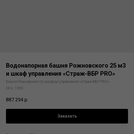
Водонапорная башня Рожновского 25 м3
и шкаф управления «Страж-ВБР PRO»
Башня Рожновского со шкафом управления «Страж-ВБР PRO»
SKU:
1003
887 294
р.
Заказать