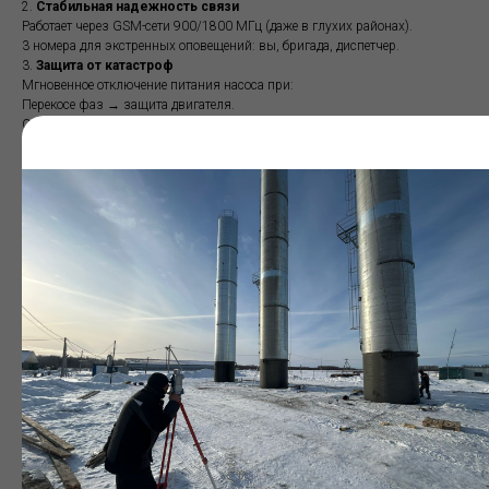
2.
Стабильная надежность связи
Работает через GSM-сети 900/1800 МГц (даже в глухих районах).
3 номера для экстренных оповещений: вы, бригада, диспетчер.
3.
Защита от катастроф
Мгновенное отключение питания насоса при:
Перекосе фаз → защита двигателя.
Скачках напряжения → сохранение обмотки.
Отсутствии фазы → остановка до поломки.
4.
Облачный контроль из любой точки мира
Управление насосом, вкл./откл. с телефона.
Мониторинг давления, графика наполнения.
Готовые отчеты для проверяющих за 2 клика.
5.
Независимость от электричества
Встроенный аккумулятор 24 часа автономной работы, оповещение о
аварийной ситуации даже при обрыве основного питания.
6.
Морозостойкость до -40°C
SMS-тревога при критическом падении температуры.
7.
Связь в любых условиях
Выносная антенна до 5 м — стабильный сигнал там, где другие шкафы
«глохнут».
8.
Критический (верхний/нижний) уровень воды?
Специальное SMS оповещение вам об этом подскажет. Устраните
причину до появления серьезной аварии
Комплектация