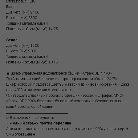
Стоимость с НДС
Бак:
Диаметр (мм) 2400
Высота (мм) 3500
Толщина металла (мм) 4
Полезный объем (м.куб) 14,75
Ствол:
Диаметр (мм) 1200
Высота (мм) 9000
Толщина металла (мм) 4
Полезный объем (м.куб) 10,18
🔥 Шкаф управления водонапорной башней «Страж-ВБР PRO»
🚀 «Автоматический инженер-контроллер на вашем объекте 24/7»
Шкаф, который предотвращает 98% аварий до их возникновения — даже
при -40°C и отключении электричества.
🔍 «Забудьте о ледяных пробках, сгоревших насосах и штрафах МЧС»
«Страж-ВБР PRO» берет на себя полный контроль за безопасностью
вашей водонапорной башни.
________________________________________
✅ 8 ключевых преимуществ:
1.
«Умный страж» против перелива
Автоматическое отключение насоса при достижении 95% уровня воды +
SMS-оповещение.