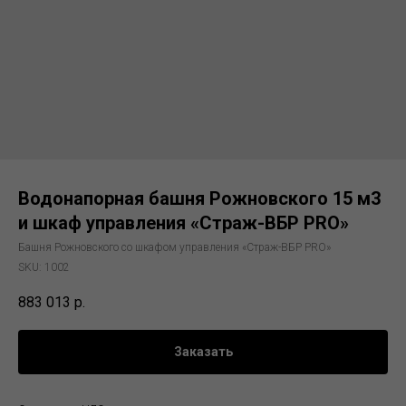
Водонапорная башня Рожновского 15 м3
и шкаф управления «Страж-ВБР PRO»
Башня Рожновского со шкафом управления «Страж-ВБР PRO»
SKU:
1002
883 013
р.
Заказать