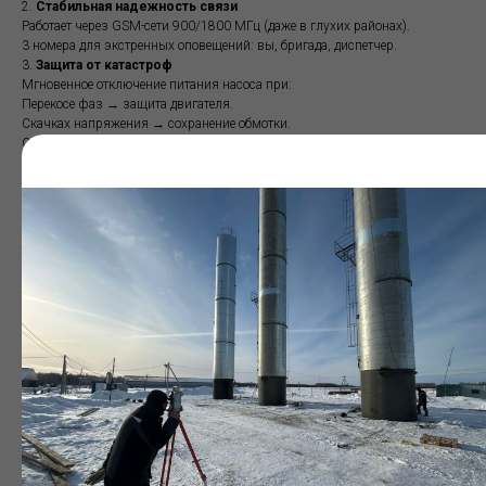
2.
Стабильная надежность связи
Работает через GSM-сети 900/1800 МГц (даже в глухих районах).
3 номера для экстренных оповещений: вы, бригада, диспетчер.
3.
Защита от катастроф
Мгновенное отключение питания насоса при:
Перекосе фаз → защита двигателя.
Скачках напряжения → сохранение обмотки.
Отсутствии фазы → остановка до поломки.
4.
Облачный контроль из любой точки мира
Управление насосом, вкл./откл. с телефона.
Мониторинг давления, графика наполнения.
Готовые отчеты для проверяющих за 2 клика.
5.
Независимость от электричества
Встроенный аккумулятор 24 часа автономной работы, оповещение о
аварийной ситуации даже при обрыве основного питания.
6.
Морозостойкость до -40°C
SMS-тревога при критическом падении температуры.
7.
Связь в любых условиях
Выносная антенна до 5 м — стабильный сигнал там, где другие шкафы
«глохнут».
8.
Критический (верхний/нижний) уровень воды?
Специальное SMS оповещение вам об этом подскажет. Устраните
причину до появления серьезной аварии
Комплектация