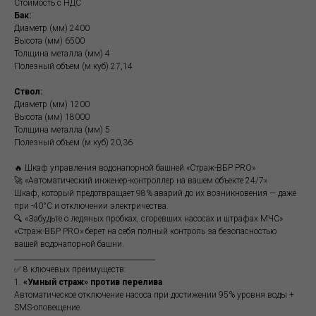
Стоимость с НДС
Бак:
Диаметр (мм) 2400
Высота (мм) 6500
Толщина металла (мм) 4
Полезный объем (м.куб) 27,14
Ствол:
Диаметр (мм) 1200
Высота (мм) 18000
Толщина металла (мм) 5
Полезный объем (м.куб) 20,36
🔥 Шкаф управления водонапорной башней «Страж-ВБР PRO»
🚀 «Автоматический инженер-контроллер на вашем объекте 24/7»
Шкаф, который предотвращает 98% аварий до их возникновения — даже
при -40°C и отключении электричества.
🔍 «Забудьте о ледяных пробках, сгоревших насосах и штрафах МЧС»
«Страж-ВБР PRO» берет на себя полный контроль за безопасностью
вашей водонапорной башни.
________________________________________
✅ 8 ключевых преимуществ:
1.
«Умный страж» против перелива
Автоматическое отключение насоса при достижении 95% уровня воды +
SMS-оповещение.