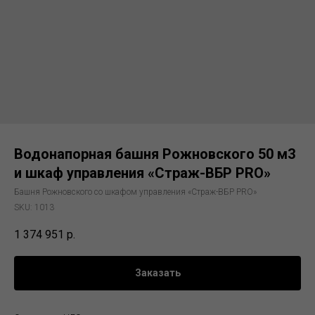
Водонапорная башня Рожновского 50 м3
и шкаф управления «Страж-ВБР PRO»
Башня Рожновского со шкафом управления «Страж-ВБР PRO»
SKU:
1013
1 374 951
р.
Заказать