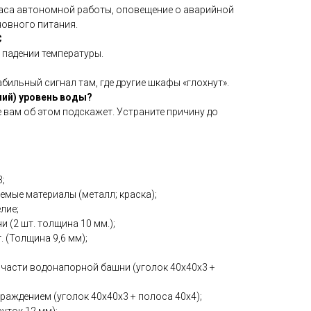
аса автономной работы, оповещение о аварийной
новного питания.
C
 падении температуры.
бильный сигнал там, где другие шкафы «глохнут».
ний) уровень воды?
вам об этом подскажет. Устраните причину до
;
емые материалы (металл; краска);
лие;
 (2 шт. толщина 10 мм.);
. (Толщина 9,6 мм);
 части водонапорной башни (уголок 40х40х3 +
раждением (уголок 40х40х3 + полоса 40х4);
уток 12 мм);