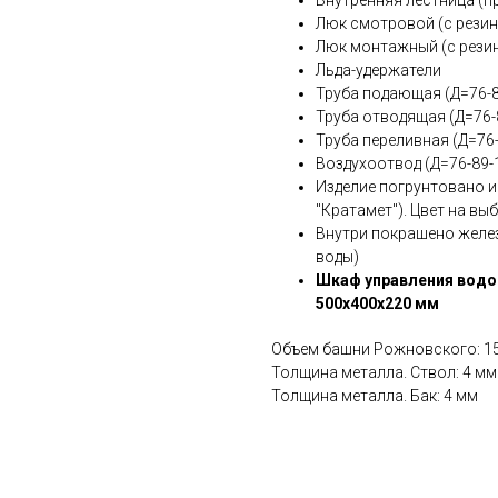
Люк смотровой (с рези
Люк монтажный (с рези
Льда-удержатели
Труба подающая (Д=76-8
Труба отводящая (Д=76-
Труба переливная (Д=76
Воздухоотвод (Д=76-89-
Изделие погрунтовано и
"Кратамет"). Цвет на вы
Внутри покрашено желез
воды)
Шкаф управления водо
500х400х220 мм
Объем башни Рожновского: 1
Толщина металла. Ствол: 4 мм
Толщина металла. Бак: 4 мм