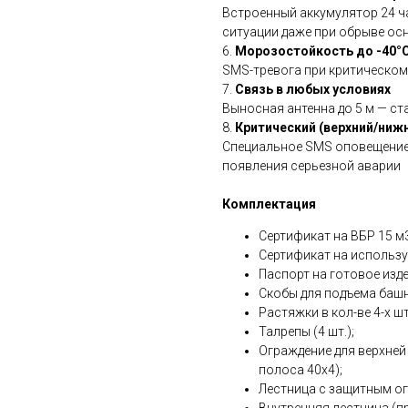
Встроенный аккумулятор 24 ч
ситуации даже при обрыве ос
6.
Морозостойкость до -40°
SMS-тревога при критическом
7.
Связь в любых условиях
Выносная антенна до 5 м — ста
8.
Критический (верхний/ниж
Специальное SMS оповещение 
появления серьезной аварии
Комплектация
Сертификат на ВБР 15 м3
Сертификат на использу
Паспорт на готовое изде
Скобы для подъема башни
Растяжки в кол-ве 4-х шт
Талрепы (4 шт.);
Ограждение для верхней
полоса 40х4);
Лестница с защитным ог
Внутренняя лестница (пр