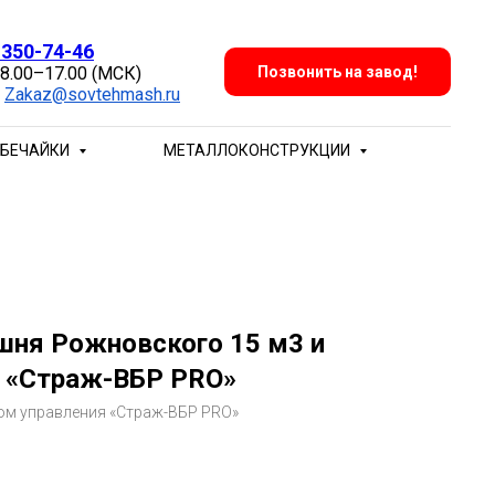
 350-74-46
 8.00–17.00 (МСК)
Позвонить на завод!
:
Zakaz@sovtehmash.ru
БЕЧАЙКИ
МЕТАЛЛОКОНСТРУКЦИИ
шня Рожновского 15 м3 и
 «Страж-ВБР PRO»
м управления «Страж-ВБР PRO»