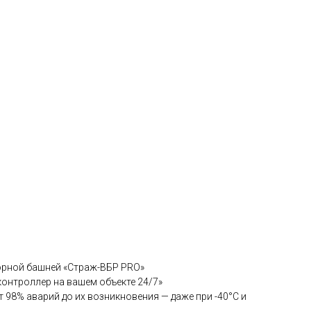
орной башней «Страж-ВБР PRO»
контроллер на вашем объекте 24/7»
98% аварий до их возникновения — даже при -40°C и