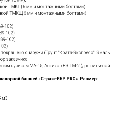
нкой ТМКЩ 6 мм и монтажными болтами)
нкой ТМКЩ 6 мм и монтажными болтами)
9-102)
89-102)
-89-102)
102)
 покрашено снаружи (Грунт "Крата-Экспресс"; Эмаль
бор заказчика
ным суриком МА-15, Антикор БЭП М-2 (для питьевой
напорной башней «Страж-ВБР PRO». Размер:
5 м3