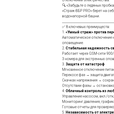
🔍 «Забудьте о ледяных пробк
«Страж-ВБР PRO» берет на се
водонапорной башни.
__________________________________
✅ 8 ключевых преимуществ:
1.
«Умный страж» против пер
Автоматическое отключение н
оповещение.
2.
Стабильная надежность с
Работает через GSM-сети 900/
3 номера для экстренных опове
3.
Защита от катастроф
Мгновенное отключение питан
Перекосе фаз → защита двигат
Скачках напряжения → сохран
Отсутствии фазы → остановка
4.
Облачный контроль из люб
Управление насосом, вкл./откл
Мониторинг давления, график
Готовые отчеты для проверяющ
5.
Независимость от электри