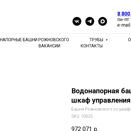
8 800
пн-пт:
e-mail
НАПОРНЫЕ БАШНИ РОЖНОВСКОГО
ТРУБЫ
О
ВАКАНСИИ
КОНТАКТЫ
Водонапорная ба
шкаф управления
Башня Рожновского со шкафо
SKU:
10025
972 071
р.