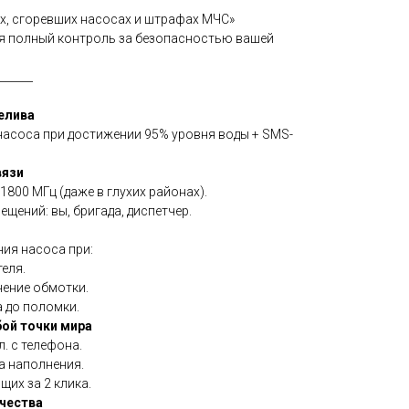
ах, сгоревших насосах и штрафах МЧС»
бя полный контроль за безопасностью вашей
______
елива
асоса при достижении 95% уровня воды + SMS-
вязи
1800 МГц (даже в глухих районах).
щений: вы, бригада, диспетчер.
ия насоса при:
еля.
ение обмотки.
 до поломки.
ой точки мира
. с телефона.
а наполнения.
их за 2 клика.
чества