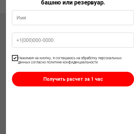
башню или резервуар.
Как мы работаем?
Заявка
Нажимая на кнопку, я соглашаюсь на обработку персональных
данных согласно политике конфиденциальности
Вы оставляете заявку на обратный звонок
или звоните нам сами по телефону
8 800 350-74-46.
Получить расчет за 1 час
Заказ
Наш специалист конструкторского бюро связывается с
Вами,
уточняет детали заказа, производит расчет.
Договор и оплата
Мы заключаем договор,