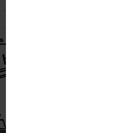
Виды металлических ферм
Длина фермы, м
Высота фермы, м
Количество ферм, шт