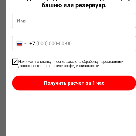
башню или резервуар.
+7
Нажимая на кнопку, я соглашаюсь на обработку персональных
данных согласно политике конфиденциальности
Резервуары с системой подогрева
Получить расчет за 1 час
Предназначены для хранения вязких нефтепродуктов и
жидкостей, свойства которых зависят от температуры.
Оснащаются электрическим или иным типом подогрева по
требованиям заказчика.