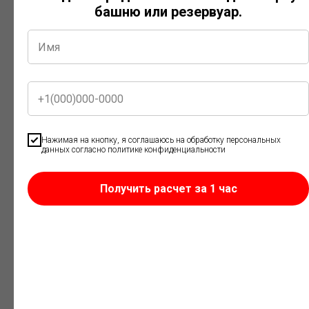
башню или резервуар.
Резервуары с системой подогрева
Предназначены для хранения вязких нефтепродуктов и
Нажимая на кнопку, я соглашаюсь на обработку персональных
жидкостей, свойства которых зависят от температуры.
данных согласно политике конфиденциальности
Оснащаются электрическим или иным типом подогрева по
требованиям заказчика.
Получить расчет за 1 час
Для каких задач
используются резервуары