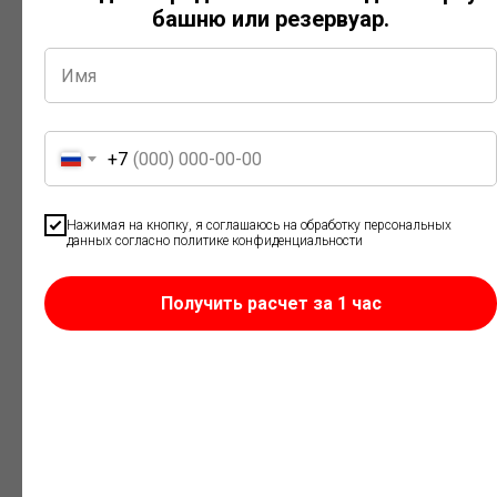
башню или резервуар.
+7
Нажимая на кнопку, я соглашаюсь на обработку персональных
данных согласно политике конфиденциальности
Резервуары с системой подогрева
Получить расчет за 1 час
Предназначены для хранения вязких нефтепродуктов и
жидкостей, свойства которых зависят от температуры.
Оснащаются электрическим или иным типом подогрева по
требованиям заказчика.