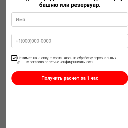
башню или резервуар.
Резервуары с системой подогрева
Нажимая на кнопку, я соглашаюсь на обработку персональных
Предназначены для хранения вязких нефтепродуктов и
данных согласно политике конфиденциальности
жидкостей, свойства которых зависят от температуры.
Оснащаются электрическим или иным типом подогрева по
требованиям заказчика.
Получить расчет за 1 час
Для каких задач
используются резервуары