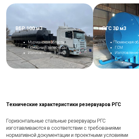
ВБР 100 м3
РГС 30 м3
Мурманская область
Тюменская об
Пожарный запас воды
ГСМ
Изготовление - 8 дней
Изготовление 
Технические характеристики резервуаров РГС
Горизонтальные стальные резервуары РГС
изготавливаются в соответствии с требованиями
нормативной документации и проектными условиями