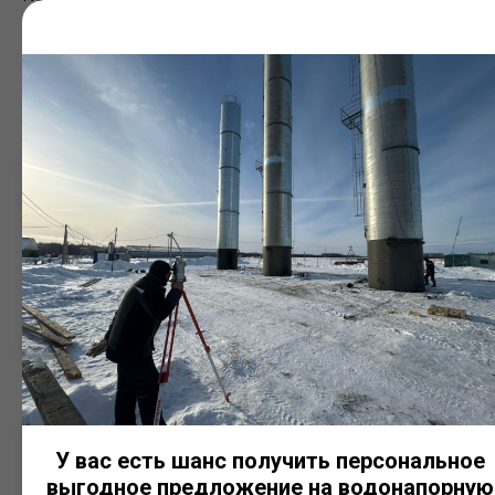
характеристик хранимой среды и условий
эксплуатации.
РГС для хранения воды
Используются в системах хозяйственно-питьевого
и технического водоснабжения, на
производственных предприятиях, в сельском
хозяйстве и на объектах коммунальной
инфраструктуры. Могут применяться в качестве
накопительных и регулирующих емкостей.
РГС для противопожарного запаса
У вас есть шанс получить персональное
воды
выгодное предложение на водонапорную