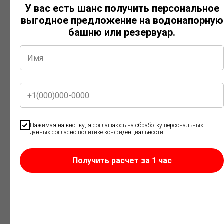
Специалист конструкторского бюро подбирает
У вас есть шанс получить персональное
оптимальную модель, делает гидравлический расчет и
выгодное предложение на водонапорную
готовит КП за 1 час
башню или резервуар.
Нажимая на кнопку, я соглашаюсь на обработку персональных
данных согласно политике конфиденциальности
Договор
Фиксируем цену, сроки и условия доставки в договоре.
Получить расчет за 1 час
Работаем с НДС